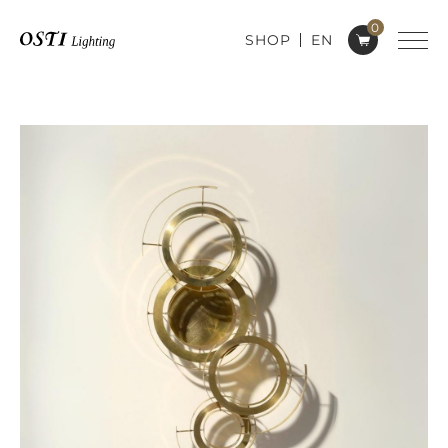
0
SHOP
EN