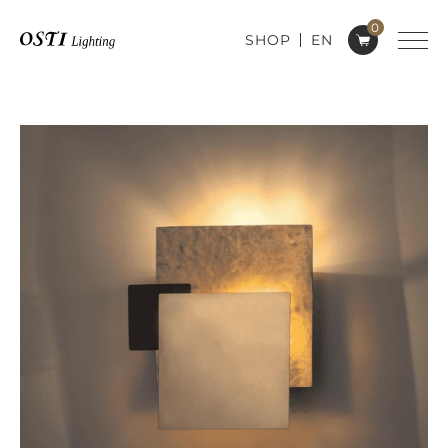
0
SHOP
EN