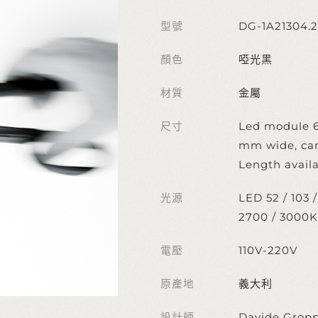
型號
DG-1A21304.
顏色
啞光黑
材質
金屬
尺寸
Led module 6 
mm wide, can
Length avail
光源
LED 52 / 103 
2700 / 3000K
電壓
110V-220V
原產地
義大利
設計師
Davide Gropp