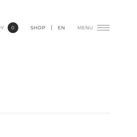
RY
0
SHOP
EN
燈飾精品
實績應用