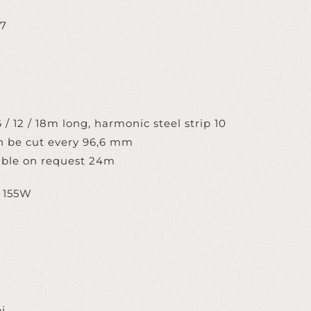
27
/ 12 / 18m long, harmonic steel strip 10
 be cut every 96,6 mm
able on request 24m
/ 155W
i