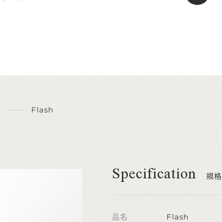
Flash
Specification
規格
品名
Flash