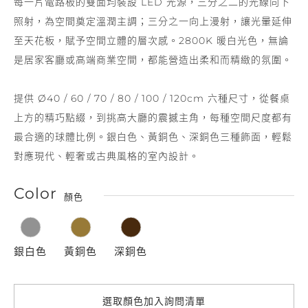
每一片電路板的雙面均裝設 LED 光源，三分之二的光線向下
照射，為空間奠定溫潤主調；三分之一向上漫射，讓光暈延伸
至天花板，賦予空間立體的層次感。2800K 暖白光色，無論
是居家客廳或高端商業空間，都能營造出柔和而精緻的氛圍。
提供 Ø40 / 60 / 70 / 80 / 100 / 120cm 六種尺寸，從餐桌
上方的精巧點綴，到挑高大廳的震撼主角，每種空間尺度都有
最合適的球體比例。銀白色、黃銅色、深銅色三種飾面，輕鬆
對應現代、輕奢或古典風格的室內設計。
Color
顏色
銀白色
黃銅色
深銅色
選取顏色加入詢問清單