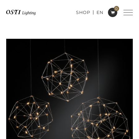
0
SHOP
EN