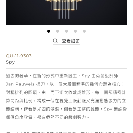
QU-11-9303
Spy
過去的奢華，在新的形式中重新誕生。Spy 由荷蘭設計師
Jan Pauwels 操刀，以一個大膽而精準的幾何命題為核心：
對稱排列的圓環，由上而下漸次收斂成錐形，每一圈都精密計
算間距與比例，構成一個在視覺上既莊嚴又充滿動態張力的立
體結構，俯看是光圈的漣漪，側看是工整的錐體。Spy 無論從
哪個角度欣賞，都有截然不同的戲劇張力。