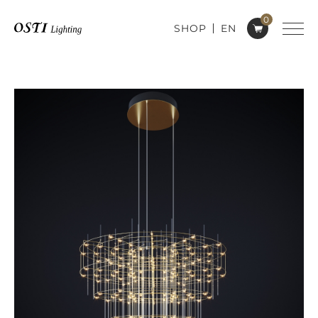
0
SHOP
EN