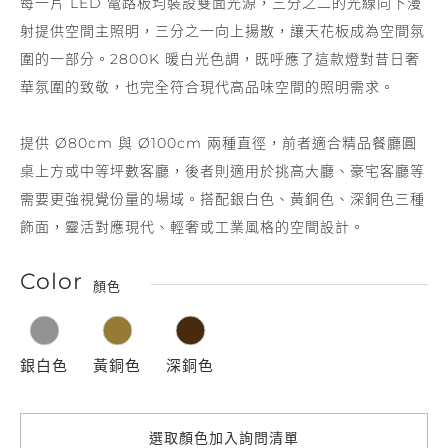
每一片 LED 電路板均裝設雙面光源，三分之二的光線向下漫
射提供空間主照明，三分之一向上揚散，讓天花板成為空間氛
圍的一部分。2800K 暖白光色調，既呼應了這款燈對昔日奢
華氛圍的致敬，也完全符合現代高品味空間的照明需求。
提供 Ø80cm 與 Ø100cm 兩種直徑，前者適合精品餐廳圓
桌上方或中等坪數客廳，後者則適用於挑高大廳、豪宅客廳等
需要更強視覺份量的場域。搭配銀白色、黃銅色、深銅色三種
飾面，靈活對應現代、輕奢或工業風格的空間設計。
Color
顏色
銀白色
黃銅色
深銅色
選取顏色加入詢問清單