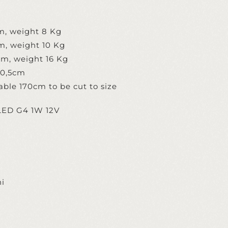
, weight 8 Kg
, weight 10 Kg
m, weight 16 Kg
10,5cm
ble 170cm to be cut to size
x LED G4 1W 12V
ni