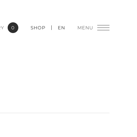
RY
0
SHOP
EN
燈飾精品
實績應用