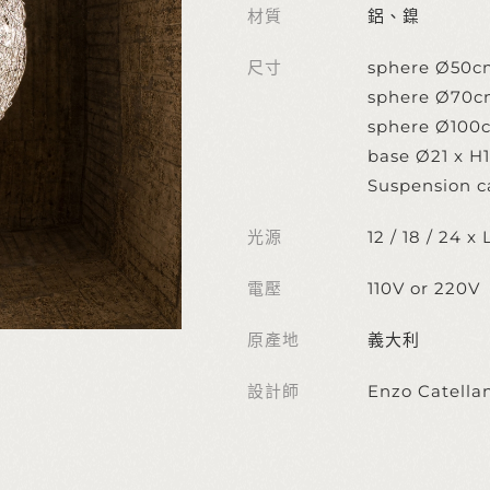
材質
鋁、鎳
尺寸
sphere Ø50cm
sphere Ø70cm
sphere Ø100c
base Ø21 x H
Suspension ca
光源
12 / 18 / 24 
電壓
110V or 220V
原產地
義大利
設計師
Enzo Catella