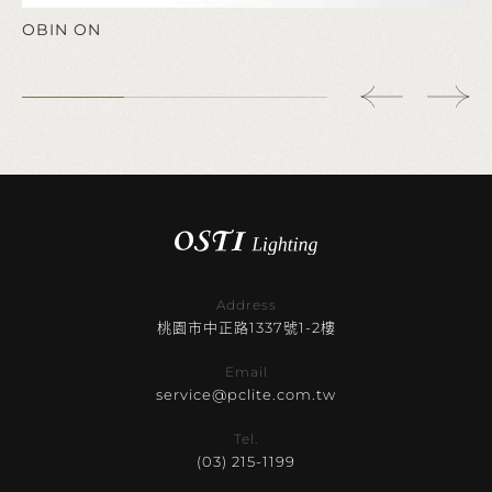
OBIN ON
Address
桃園市中正路1337號1-2樓
Email
service@pclite.com.tw
Tel.
(03) 215-1199