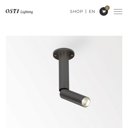
0
SHOP
EN