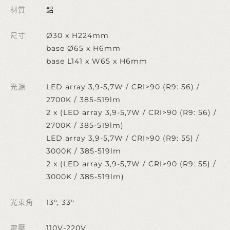
材質
鋁
尺寸
Ø30 x H224mm
base Ø65 x H6mm
base L141 x W65 x H6mm
光源
LED array 3,9-5,7W / CRI>90 (R9: 56) /
2700K / 385-519lm
2 x (LED array 3,9-5,7W / CRI>90 (R9: 56) /
2700K / 385-519lm)
LED array 3,9-5,7W / CRI>90 (R9: 55) /
3000K / 385-519lm
2 x (LED array 3,9-5,7W / CRI>90 (R9: 55) /
3000K / 385-519lm)
光束角
13°, 33°
電壓
110V-220V