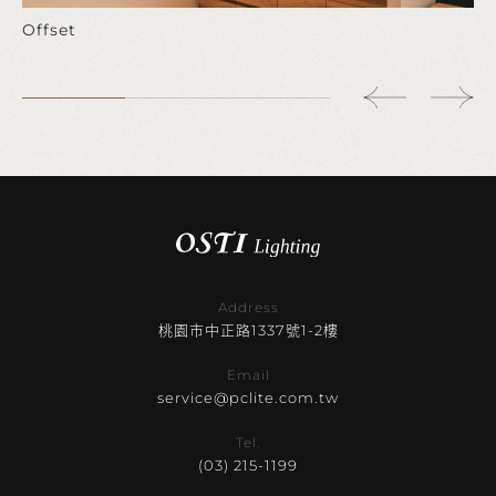
Offset
Address
桃園市中正路1337號1-2樓
Email
service@pclite.com.tw
Tel.
(03) 215-1199