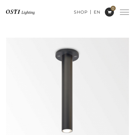
0
SHOP
EN