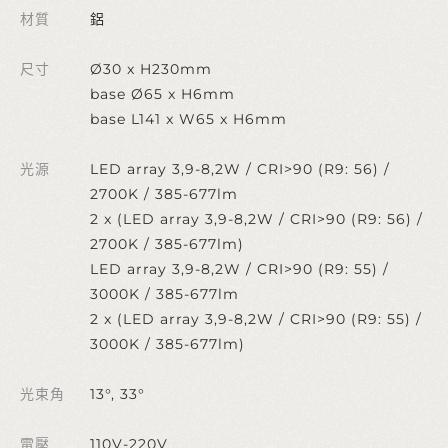
材質
鋁
尺寸
Ø30 x H230mm
base Ø65 x H6mm
base L141 x W65 x H6mm
光源
LED array 3,9-8,2W / CRI>90 (R9: 56) /
2700K / 385-677lm
2 x (LED array 3,9-8,2W / CRI>90 (R9: 56) /
2700K / 385-677lm)
LED array 3,9-8,2W / CRI>90 (R9: 55) /
3000K / 385-677lm
2 x (LED array 3,9-8,2W / CRI>90 (R9: 55) /
3000K / 385-677lm)
光束角
13°, 33°
電壓
110V-220V