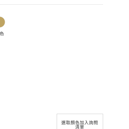
照明設計
色
選取顏色加入詢問
清單