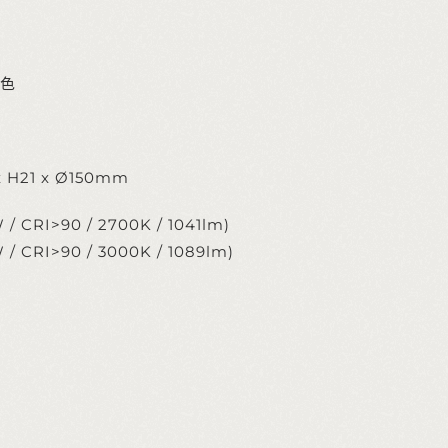
色
x H21 x Ø150mm
 / CRI>90 / 2700K / 1041lm)
W / CRI>90 / 3000K / 1089lm)