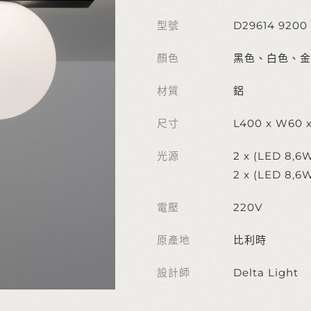
型號
D29614 9200
顏色
黑色、白色、金
材質
鋁
尺寸
L400 x W60 
光源
2 x (LED 8,6W
2 x (LED 8,6
電壓
220V
原產地
比利時
設計師
Delta Light