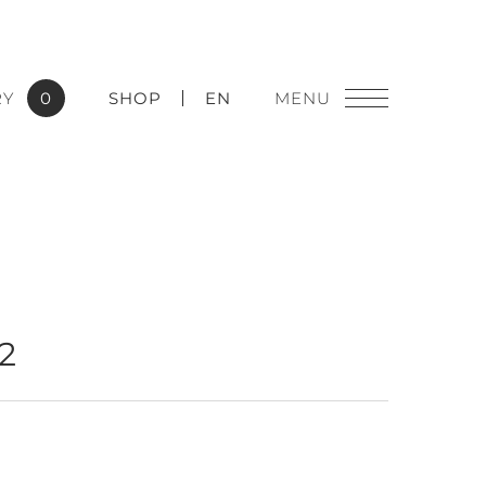
RY
0
SHOP
EN
燈飾精品
2
實績應用