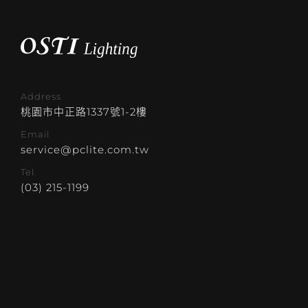
Address
桃園市中正路1337號1-2樓
Email
service@pclite.com.tw
Tel.
(03) 215-1199