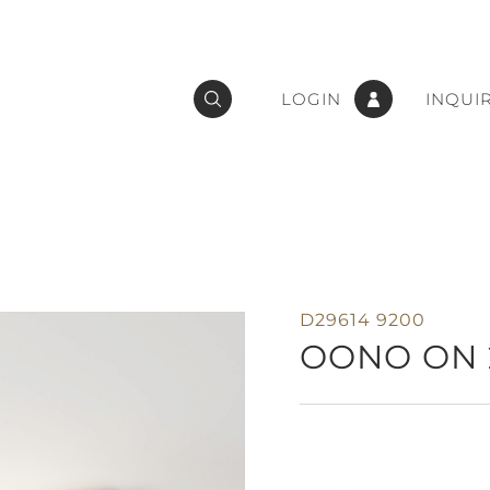
LOGIN
INQUI
D29614 9200
OONO ON 