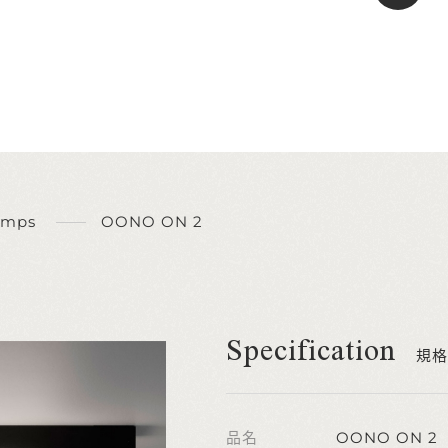
amps
OONO ON 2
Specification
規格
品名
OONO ON 2