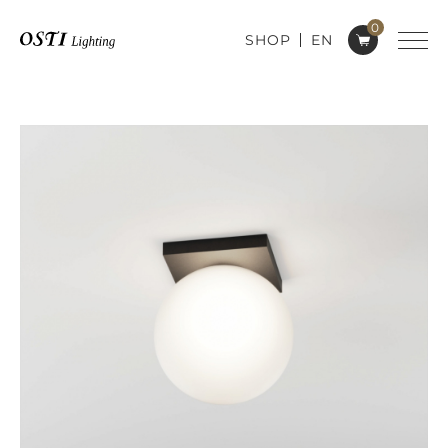
0
SHOP
EN