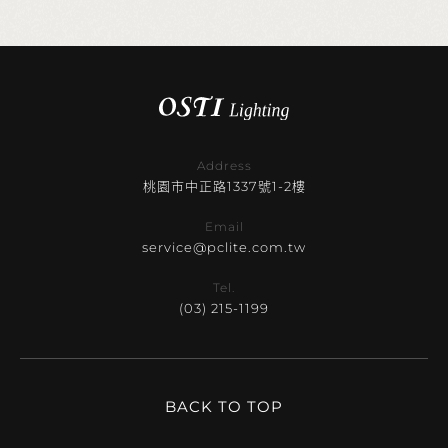
Address
桃園市中正路1337號1-2樓
Email
service@pclite.com.tw
Tel.
(03) 215-1199
BACK TO TOP