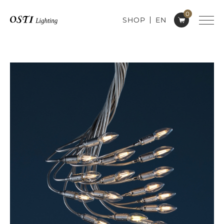
0
SHOP
EN