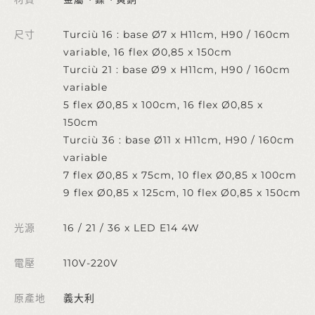
尺寸
Turciù 16 : base Ø7 x H11cm, H90 / 160cm
variable, 16 flex Ø0,85 x 150cm
Turciù 21 : base Ø9 x H11cm, H90 / 160cm
variable
5 flex Ø0,85 x 100cm, 16 flex Ø0,85 x
150cm
Turciù 36 : base Ø11 x H11cm, H90 / 160cm
variable
7 flex Ø0,85 x 75cm, 10 flex Ø0,85 x 100cm
9 flex Ø0,85 x 125cm, 10 flex Ø0,85 x 150cm
光源
16 / 21 / 36 x LED E14 4W
電壓
110V-220V
原產地
義大利