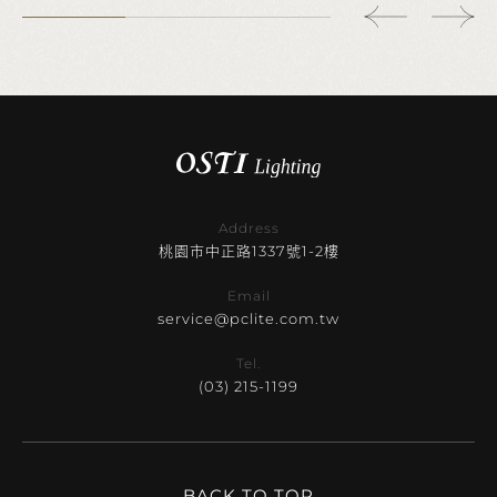
Address
桃園市中正路1337號1-2樓
Email
service@pclite.com.tw
Tel.
(03) 215-1199
BACK TO TOP