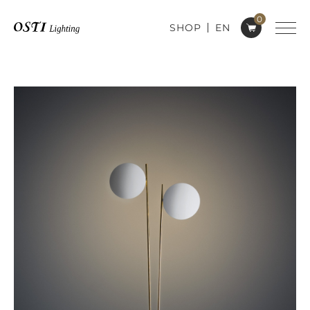
0
SHOP
EN