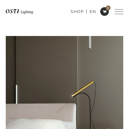
0
SHOP
EN