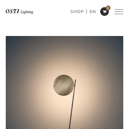
0
SHOP
EN