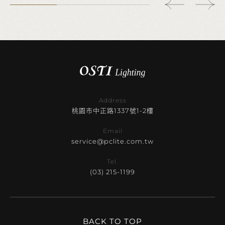
Address
桃園市中正路1337號1-2樓
Email
service@pclite.com.tw
Tel.
(03) 215-1199
BACK TO TOP