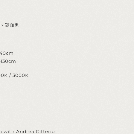
、鏡面黑
H40cm
 H30cm
00K / 3000K
n with Andrea Citterio