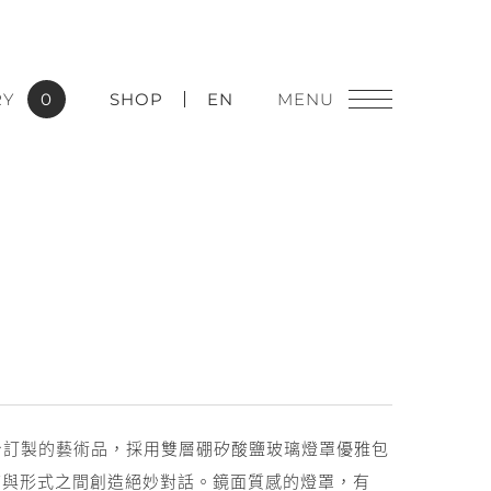
RY
0
SHOP
EN
燈飾精品
實績應用
件量身訂製的藝術品，採用雙層硼矽酸鹽玻璃燈罩優雅包
質與形式之間創造絕妙對話。鏡面質感的燈罩，有