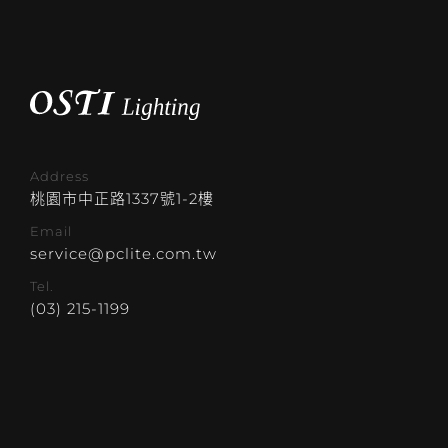
Address
桃園市中正路1337號1-2樓
Email
service@pclite.com.tw
Tel.
(03) 215-1199