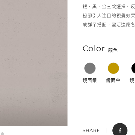
銀、黑、金三款選擇。
秘卻引人注目的視覺效
成群吊搭配，靈活適應
Color
顏色
門市據點
聯絡我們
鏡面銀
鏡面金
鏡
SHARE