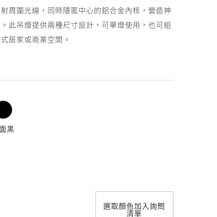
照明設計
反射周圍光線，同時隱匿中心的鋁合金內核，營造神
果。此吊燈提供兩種尺寸設計，可單燈使用，也可組
各式居家或商業空間。
面黑
選取顏色加入詢問
清單