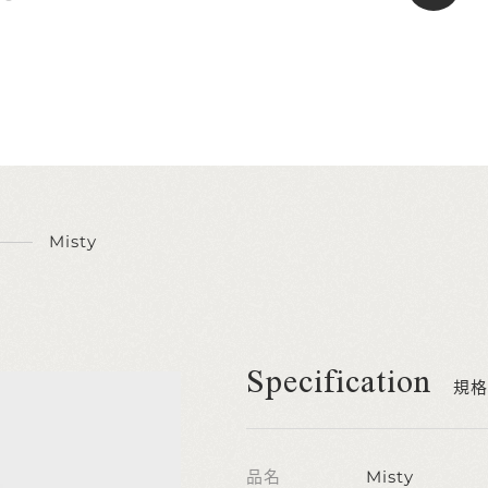
Misty
Specification
規格
品名
Misty