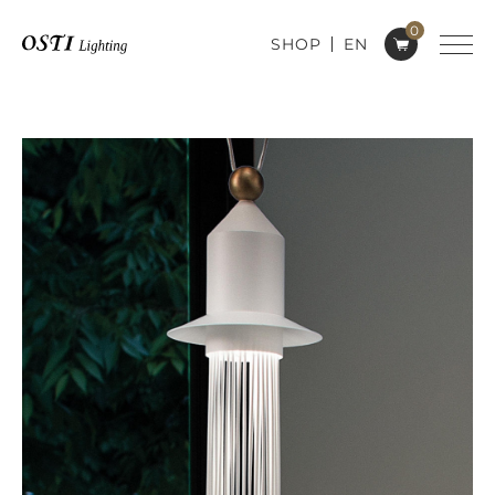
0
SHOP
EN