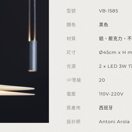
型號
VB-1585
顏色
黑色
材質
鋁、壓克力、不
尺寸
Ø45cm x H m
光源
2 x LED 3W 
IP等級
20
電壓
110V-220V
原產地
西班牙
設計師
Antoni Arola