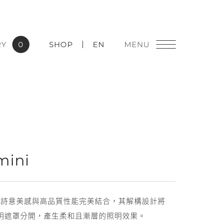
RY
0
SHOP
EN
燈飾精品
mini
實績應用
i 系列將詩意美感與高品質性能完美結合，其解構設計將
透明遮罩分開，產生柔和且漸層的照明效果。