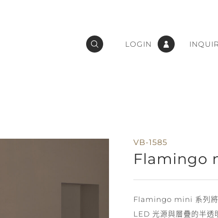
LOGIN
INQUI
VB-1585
Flamingo 
Flamingo min
LED 光源與層疊的半