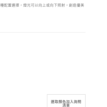
照明設計
i 提供多種配置選擇，燈光可以向上或向下照射，創造優美
選取顏色加入詢問
清單