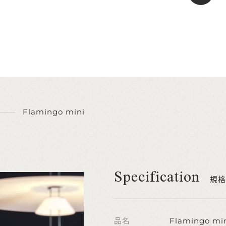
Flamingo mini
Specification
規格
品名
Flamingo mi