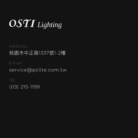
Address
桃園市中正路1337號1-2樓
Email
service@pclite.com.tw
Tel.
(03) 215-1199