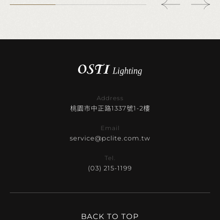
Address
桃園市中正路1337號1-2樓
Email
service@pclite.com.tw
Tel.
(03) 215-1199
BACK TO TOP