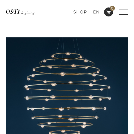
0
SHOP
EN