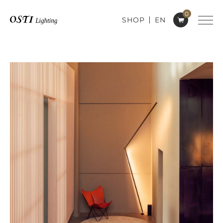
0
SHOP
EN