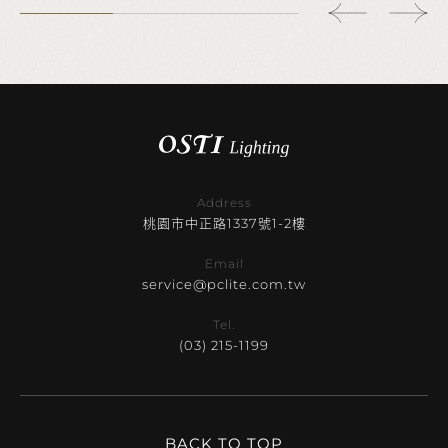
Address
桃園市中正路1337號1-2樓
Email
service@pclite.com.tw
Tel.
(03) 215-1199
BACK TO TOP