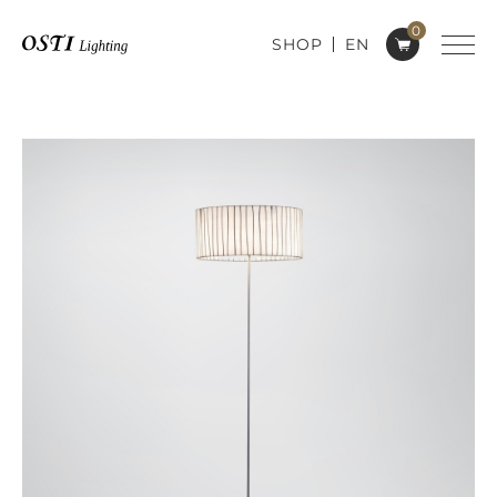
0
SHOP
EN