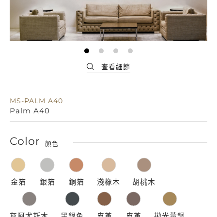
MS-PALM A40
Palm A40
Color
顏色
金箔
銀箔
銅箔
淺橡木
胡桃木
灰阿尤斯木
黑銀色
皮革
皮革
拋光黃銅