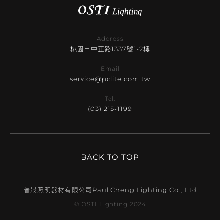
Address
桃園市中正路1337號1-2樓
Email
service@pclite.com.tw
Tel.
(03) 215-1199
BACK TO TOP
普晟照明器材有限公司
Paul Cheng Lighting Co., Ltd
© OSTI Lighting 2024