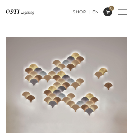
0
SHOP
EN