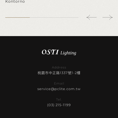
Kontorno
Address
桃園市中正路1337號1-2樓
Email
service@pclite.com.tw
Tel.
(03) 215-1199