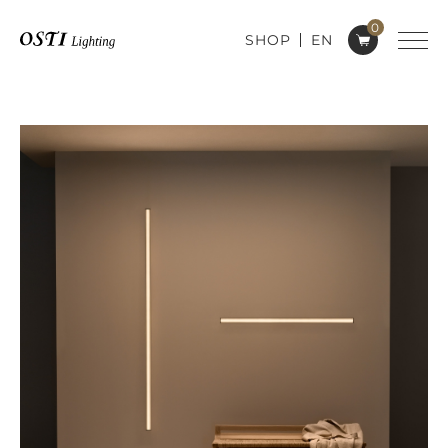
0
SHOP
EN