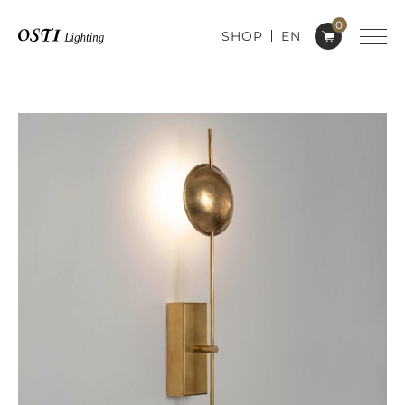
0
SHOP
EN