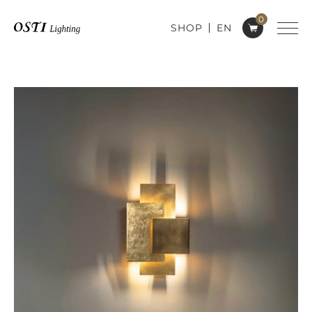
0
SHOP
EN