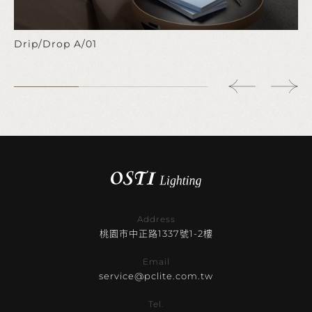
Drip/Drop A/01
Address
桃園市中正路1337號1-2樓
Email
service@pclite.com.tw
Tel.