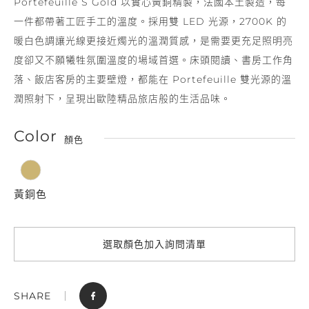
Portefeuille S Gold 以實心黃銅精製，法國本土製造，每
一件都帶著工匠手工的溫度。採用雙 LED 光源，2700K 的
暖白色調讓光線更接近燭光的溫潤質感，是需要更充足照明亮
度卻又不願犧牲氛圍溫度的場域首選。床頭閱讀、書房工作角
落、飯店客房的主要壁燈，都能在 Portefeuille 雙光源的溫
潤照射下，呈現出歐陸精品旅店般的生活品味。
Color
顏色
黃銅色
選取顏色加入詢問清單
SHARE