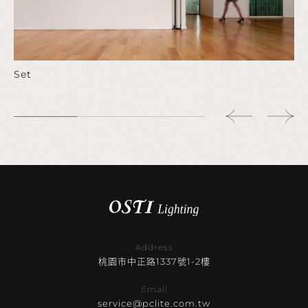
Set
Address
桃園市中正路1337號1-2樓
Email
service@pclite.com.tw