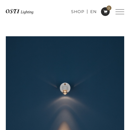
0
SHOP
EN