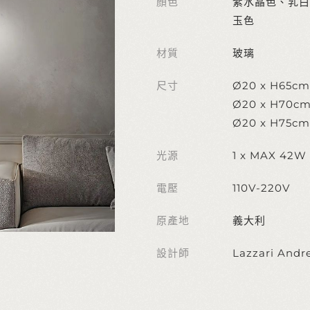
顏色
紫水晶色、乳白
玉色
材質
玻璃
尺寸
Ø20 x H65cm
Ø20 x H70c
Ø20 x H75cm
光源
1 x MAX 42W 
電壓
110V-220V
原產地
義大利
設計師
Lazzari Andr