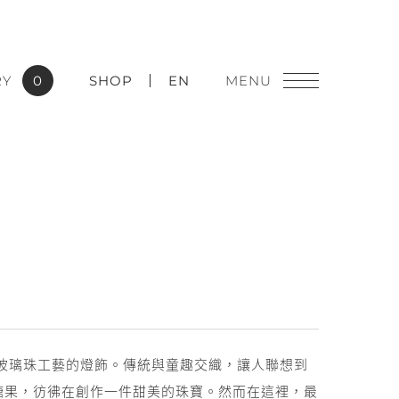
RY
0
SHOP
EN
燈飾精品
實績應用
古老玻璃珠工藝的燈飾。傳統與童趣交織，讓人聯想到
」糖果，彷彿在創作一件甜美的珠寶。然而在這裡，最