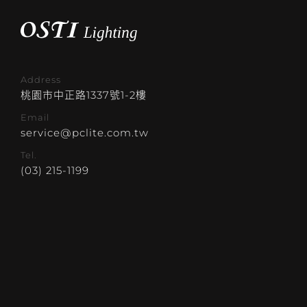
Address
桃園市中正路1337號1-2樓
Email
service@pclite.com.tw
Tel.
(03) 215-1199