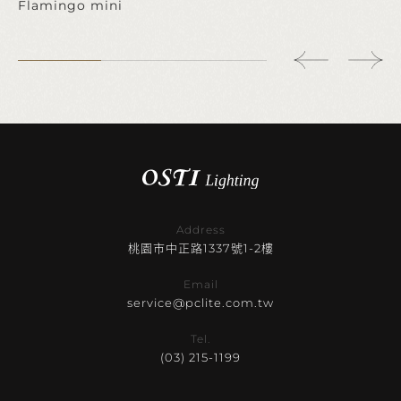
Flamingo mini
Address
桃園市中正路1337號1-2樓
Email
service@pclite.com.tw
Tel.
(03) 215-1199