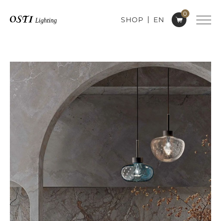
0
SHOP
EN