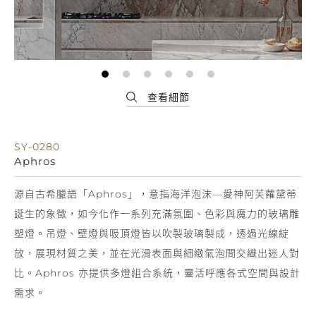
SY-0280
Aphros
源自古希臘語「Aphros」，意指海洋泡沫—愛神阿芙蘿黛蒂
誕生的象徵，如今化作一系列充滿氛圍、色彩與魔力的玻璃雕
塑燈。吊燈、壁燈與吸頂燈皆以吹製玻璃製成，透過光線綻
放，展現材質之美，並在光滑表面與細緻氣泡間交織出迷人對
比。Aphros 亦提供多燈組合系統，靈活呼應各式空間與設計
需求。