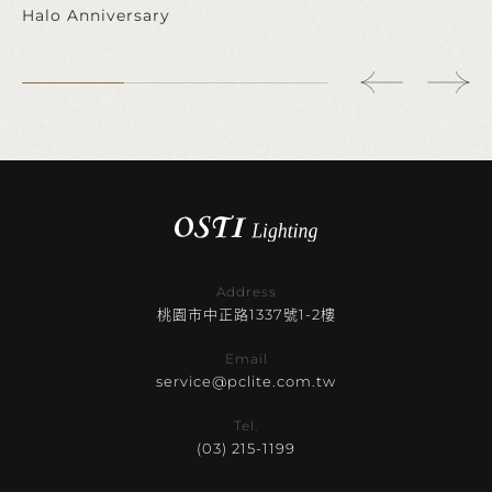
Halo Anniversary
Address
桃園市中正路1337號1-2樓
Email
service@pclite.com.tw
Tel.
(03) 215-1199