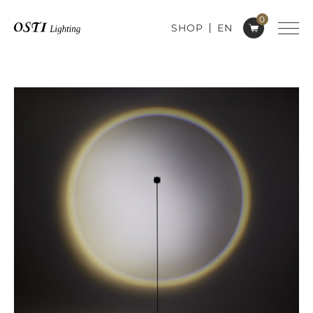
0
SHOP
EN