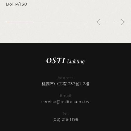
Bol P/130
Address
桃園市中正路1337號1-2樓
Email
service@pclite.com.tw
Tel.
(03) 215-1199