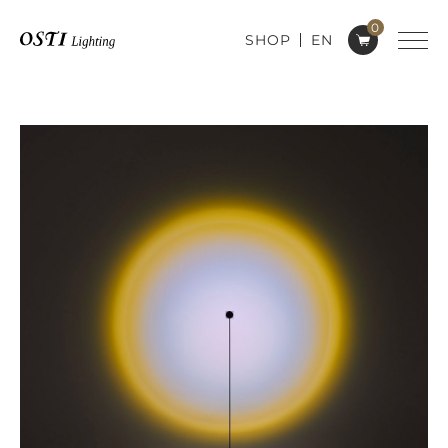
0
SHOP
EN