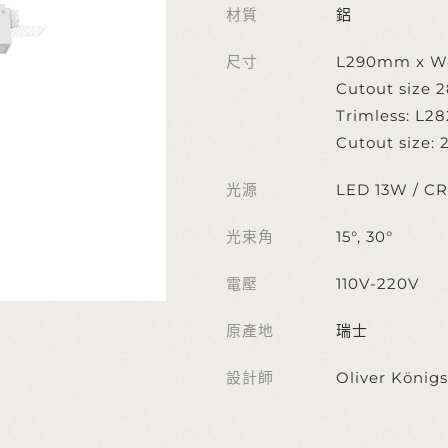
材質
鋁
尺寸
L290mm x 
Cutout size
Trimless: L
Cutout size
光源
LED 13W / CR
光束角
15°, 30°
電壓
110V-220V
原產地
瑞士
設計師
Oliver Königs