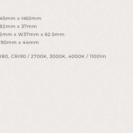
W45mm x H60mm
 282mm x 37mm
282mm x W37mm x 62.5mm
: 290mm x 44mm
I80, CRI90 / 2700K, 3000K, 4000K / 1100lm