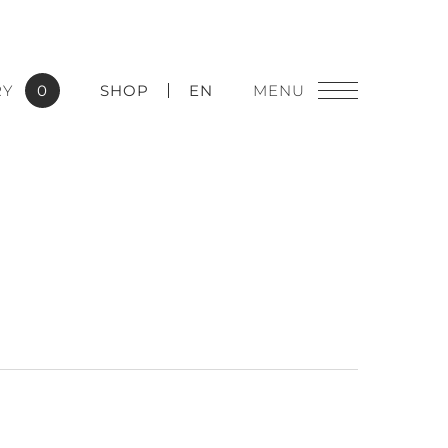
RY
0
SHOP
EN
燈飾精品
實績應用