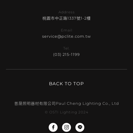
Address
桃園市中正路1337號1-2樓
Email
service@pclite.com.tw
Tel.
(03) 215-1199
BACK TO TOP
普晟照明器材有限公司
Paul Cheng Lighting Co., Ltd
© OSTI Lighting 2024