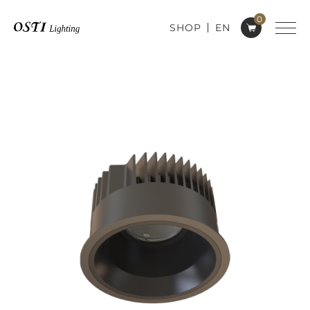
0
SHOP
EN