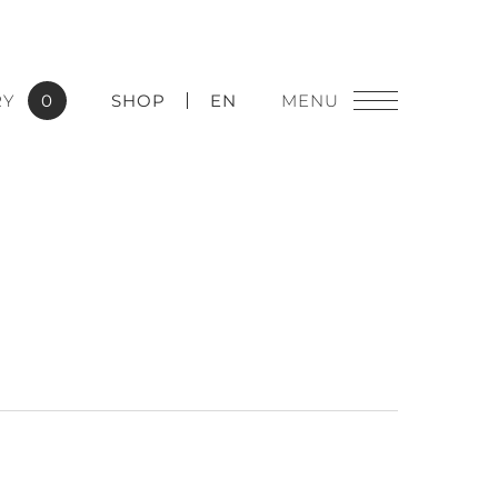
RY
0
SHOP
EN
燈飾精品
實績應用