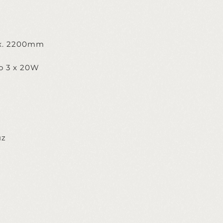
x. 2200mm
o 3 x 20W
uz