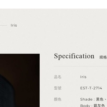
Iris
Specification
規格
品名
Iris
型號
EST-T-2714
顏色
Shade : 黑
Body : 鎳灰色