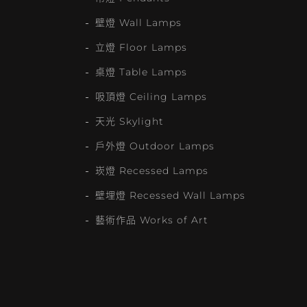
壁燈 Wall Lamps
立燈 Floor Lamps
桌燈 Table Lamps
吸頂燈 Ceiling Lamps
天光 Skylight
戶外燈 Outdoor Lamps
崁燈 Recessed Lamps
壁埋燈 Recessed Wall Lamps
藝術作品 Works of Art