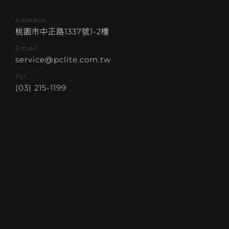
Address
桃園市中正路1337號1-2樓
Email
service@pclite.com.tw
Tel.
(03) 215-1199