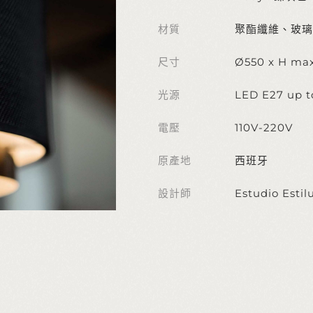
材質
聚酯纖維、玻璃
尺寸
Ø550 x H ma
光源
LED E27 up t
電壓
110V-220V
原產地
西班牙
設計師
Estudio Estil