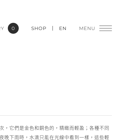
RY
0
SHOP
EN
燈飾精品
實績應用
次，它們是金色和銅色的，精緻而輕盈；各種不同
夜晚下雨時，水滴只能在光線中看到一樣，這些輕