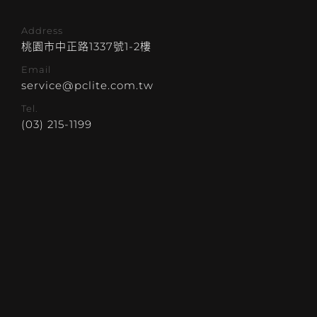
Address
桃園市中正路1337號1-2樓
Email
service@pclite.com.tw
Tel.
(03) 215-1199