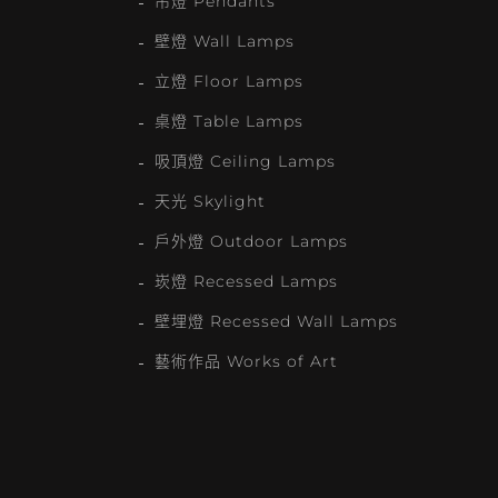
吊燈 Pendants
壁燈 Wall Lamps
立燈 Floor Lamps
桌燈 Table Lamps
吸頂燈 Ceiling Lamps
天光 Skylight
戶外燈 Outdoor Lamps
崁燈 Recessed Lamps
壁埋燈 Recessed Wall Lamps
藝術作品 Works of Art