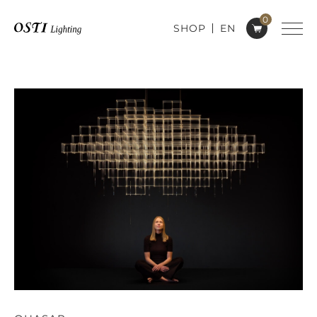
0
SHOP
EN