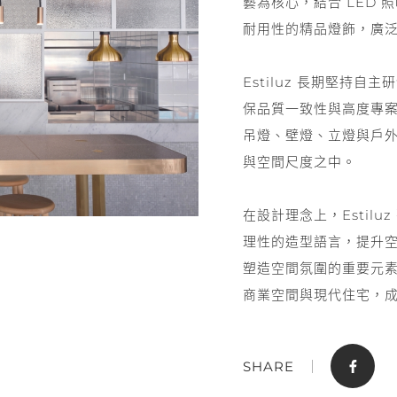
藝為核心，結合 LED
耐用性的精品燈飾，廣
Estiluz 長期堅持
保品質一致性與高度專
吊燈、壁燈、立燈與戶
與空間尺度之中。
門市據點
聯絡我們
在設計理念上，Estil
理性的造型語言，提升
塑造空間氛圍的重要元
商業空間與現代住宅，
SHARE