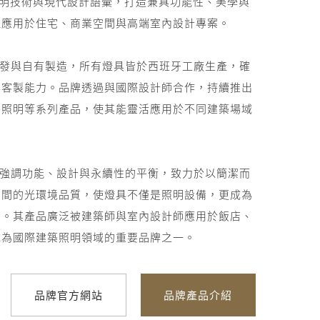
 照明技術與現代設計語彙，打造兼具功能性、美學與
照明設計
泛應用於住宅、商業空間與高端室內設計專案。
自主研發與自有製造，所有燈具皆於西班牙工廠生產，確
案客製能力。品牌透過與國際設計師合作，持續推出
外照明等系列產品，使其能靈活應用於不同建築場域
uz 強調功能、設計與永續性的平衡，致力於以簡潔而
空間的光環境品質，使燈具不僅是照明設備，更成為
素。其產品廣泛被建築師與室內設計師應用於飯店、
成為國際建築照明領域的重要品牌之一。
品牌官方網站
品牌產品介紹