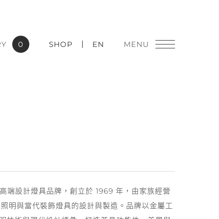
RY
0
SHOP
EN
燈飾精品
實績應用
牙的高端設計燈具品牌，創立於 1969 年，由家族經營
築照明與當代裝飾燈具的設計與製造。品牌以金屬工