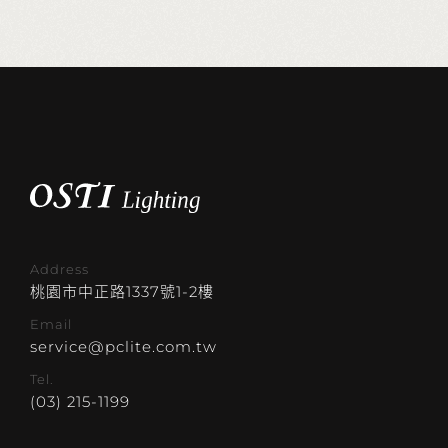
Address
桃園市中正路1337號1-2樓
Email
service@pclite.com.tw
Tel.
(03) 215-1199