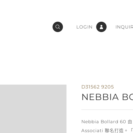
LOGIN
INQUI
D31562 9205
NEBBIA B
Nebbia Bollard 6
Associati 聯名打