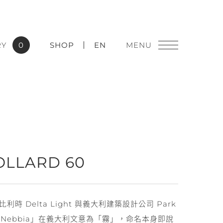
RY
0
SHOP
EN
燈飾精品
OLLARD 60
實績應用
0 由比利時 Delta Light 與義大利建築設計公司 Park
造。「Nebbia」在義大利文意為「霧」，命名本身即說