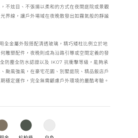
照明設計
學，不炫目、不張揚以柔和的方式在夜間庭院或景觀
的光界線，讓戶外場域在夜晚散發出如霧氣般的靜謐
d 60 採用全金屬外殼搭配清透玻璃，精巧矮柱比例立於地
幾何雕塑配件，夜晚則成為沿路引導或空間定義的發
5 全防塵全防水認證以及 IK07 抗衝擊等級，能夠承
淋、颱風強風，在豪宅花園、別墅庭院、精品飯店戶
長期穩定運作，完全無需顧慮戶外環境的嚴酷考驗。
銅金
松柏綠
白色