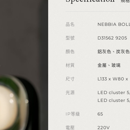
規格
品名
NEBBIA BOL
型號
D31562 9205
顏色
鋁灰色、炭灰色
材質
金屬、玻璃
尺寸
L133 x W80 
光源
LED cluster 
LED cluster 
IP等級
65
電壓
220V