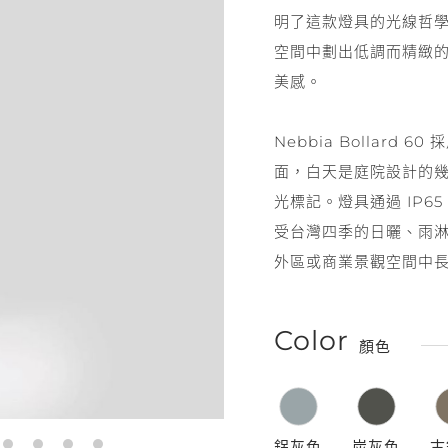
明了這款燈具的光線哲
空間中劃出低調而精緻
美感。
Nebbia Bollar
面，白天是庭院設計的
光標記。燈具通過 IP6
門市據點
聯絡我們
受台灣四季的日曬、雨
外區或商業景觀空間中
Color
顏色
鋁灰色
炭灰色
古