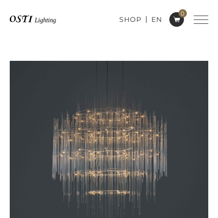
0
SHOP
EN