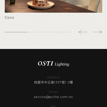
Coco
Address
桃園市中正路1337號1-2樓
Email
service@pclite.com.tw
Tel.