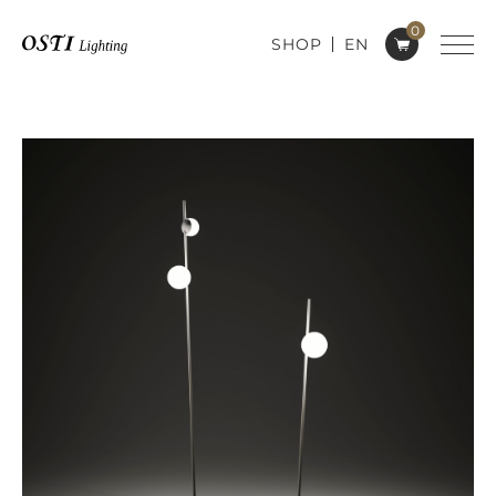
0
SHOP
EN