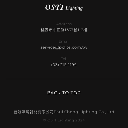
Address
桃園市中正路1337號1-2樓
Email
service@pclite.com.tw
Tel.
(03) 215-1199
BACK TO TOP
普晟照明器材有限公司
Paul Cheng Lighting Co., Ltd
© OSTI Lighting 2024