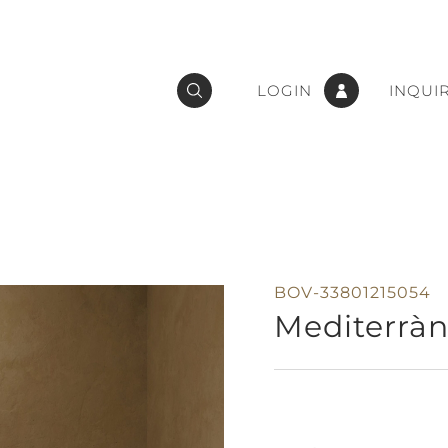
LOGIN
INQUI
BOV-33801215054
Mediterràn