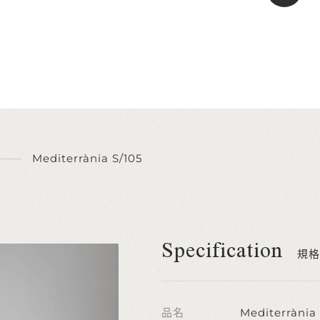
Mediterrània S/105
Specification
規格
品名
Mediterrània 