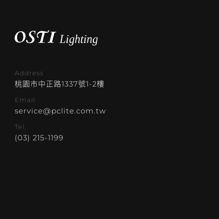
Address
桃園市中正路1337號1-2樓
Email
service@pclite.com.tw
Tel.
(03) 215-1199