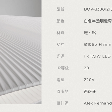
型號
BOV-3380121
顏色
白色半透明緞帶
材質
鐵、鋁
尺寸
Ø105 x H min.
光源
1 x 17,1W LE
IP等級
20
電壓
220V
原產地
西班牙
設計師
Alex Fernán