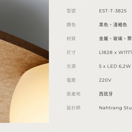
型號
EST-T-3825
顏色
黑色、淺褐色
材質
金屬、玻璃、聚
尺寸
L1828 x W11
光源
5 x LED 6,2W
電壓
220V
原產地
西班牙
設計師
Nahtrang Stu