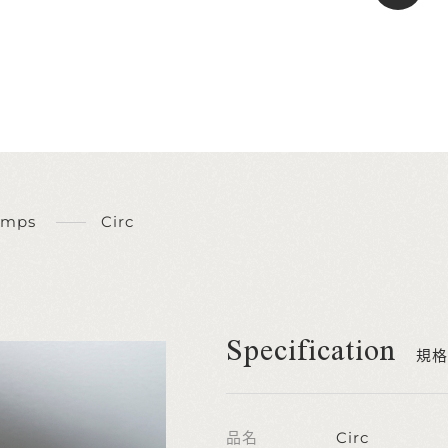
amps
Circ
Specification
規格
品名
Circ