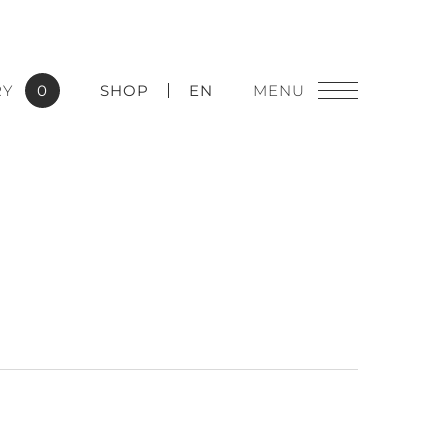
RY
0
SHOP
EN
燈飾精品
實績應用