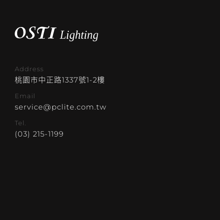
Address
桃園市中正路1337號1-2樓
Email
service@pclite.com.tw
Tel.
(03) 215-1199