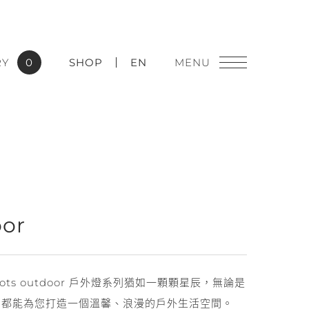
RY
0
SHOP
EN
燈飾精品
oor
實績應用
ts outdoor 戶外燈系列猶如一顆顆星辰，無論是
，都能為您打造一個溫馨、浪漫的戶外生活空間。