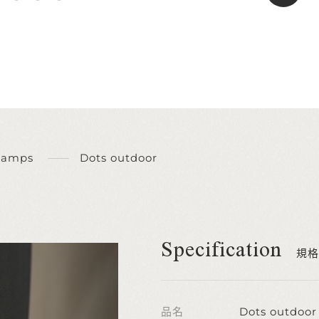
Lamps
Dots outdoor
Specification
規格
品名
Dots outdoor