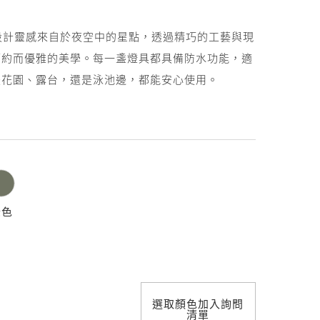
照明設計
 系列的設計靈感來自於夜空中的星點，透過精巧的工藝與現
簡約而優雅的美學。每一盞燈具都具備防水功能，適
是花園、露台，還是泳池邊，都能安心使用。
綠色
選取顏色加入詢問
清單