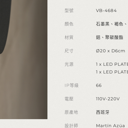
型號
VB-4684
顏色
石墨黑、褐色、
材質
鋁、聚碳酸酯
尺寸
Ø20 x D6cm
光源
1 x LED PLA
1 x LED PLA
IP等級
66
電壓
110V-220V
原產地
西班牙
設計師
Martín Azúa