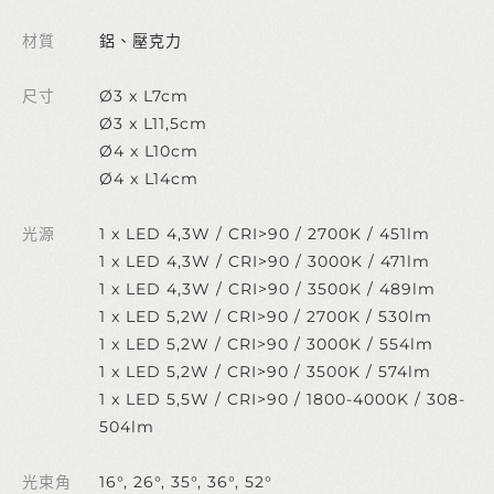
材質
鋁、壓克力
尺寸
Ø3 x L7cm
Ø3 x L11,5cm
Ø4 x L10cm
Ø4 x L14cm
光源
1 x LED 4,3W / CRI>90 / 2700K / 451lm
1 x LED 4,3W / CRI>90 / 3000K / 471lm
1 x LED 4,3W / CRI>90 / 3500K / 489lm
1 x LED 5,2W / CRI>90 / 2700K / 530lm
1 x LED 5,2W / CRI>90 / 3000K / 554lm
1 x LED 5,2W / CRI>90 / 3500K / 574lm
1 x LED 5,5W / CRI>90 / 1800-4000K / 308-
504lm
光束角
16°, 26°, 35°, 36°, 52°