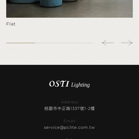
Flat
Address
桃園市中正路1337號1-2樓
Email
service@pclite.com.tw