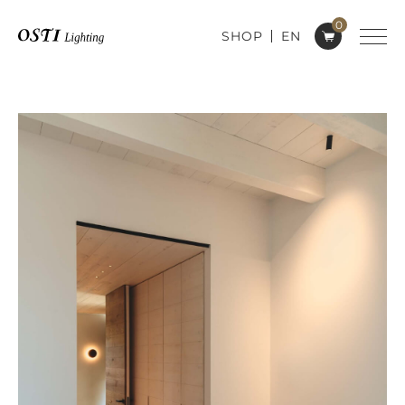
0
SHOP
EN