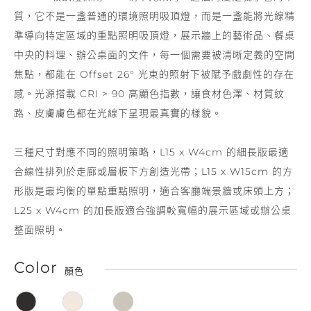
質，它不是一盞普通的環境照明吸頂燈，而是一盞能將光線精
準導向特定區域的重點照明吸頂燈，展示牆上的藝術品、餐桌
中央的料理、辦公桌面的文件，每一個需要被清晰定義的空間
焦點，都能在 Offset 26° 光束的照射下被賦予戲劇性的存在
感。光源搭載 CRI > 90 高顯色指數，讓食材色澤、材質紋
路、皮膚膚色都在光線下呈現最真實的樣貌。
三種尺寸對應不同的照明策略，L15 x W4cm 的細長版最適
合線性排列於走廊或層板下方創造光帶；L15 x W15cm 的方
形版是最均衡的單點重點照明，適合客廳端景牆或床頭上方；
L25 x W4cm 的加長版適合強調較寬幅的展示區域或辦公桌
整面照明。
Color
顏色