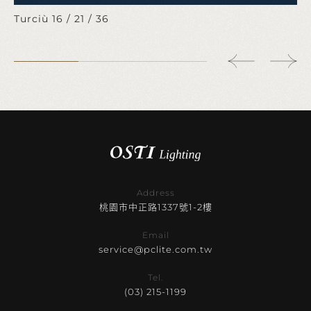
Turciù 16 / 21 / 36
Address
桃園市中正路1337號1-2樓
Email
service@pclite.com.tw
Tel.
(03) 215-1199