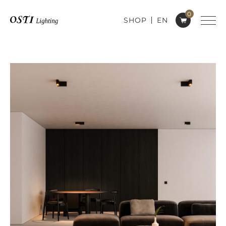
0
SHOP
EN