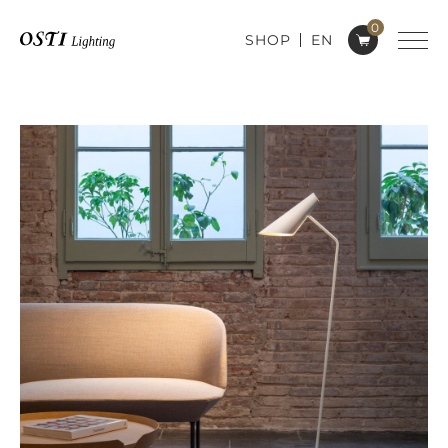
0
SHOP
EN