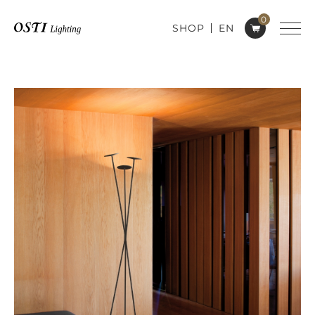
0
SHOP
EN