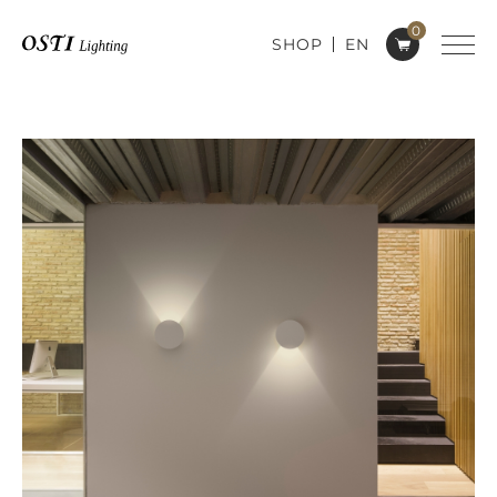
0
SHOP
EN