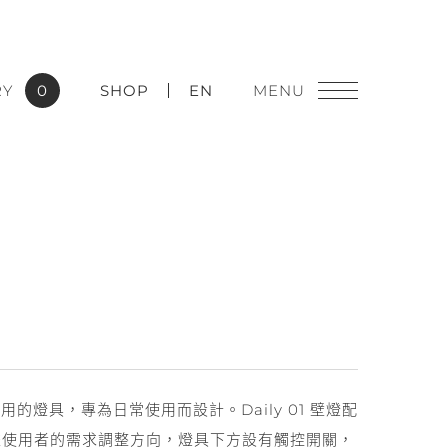
RY
0
SHOP
EN
燈飾精品
實績應用
實用的燈具，專為日常使用而設計。Daily 01 壁燈配
據使用者的需求調整方向，燈具下方設有觸控開關，