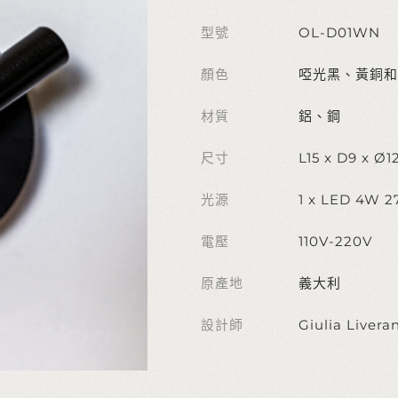
型號
OL-D01WN
顏色
啞光黑、黃銅和
材質
鋁、鋼
尺寸
L15 x D9 x
光源
1 x LED 4W 2
電壓
110V-220V
原產地
義大利
設計師
Giulia Liveran