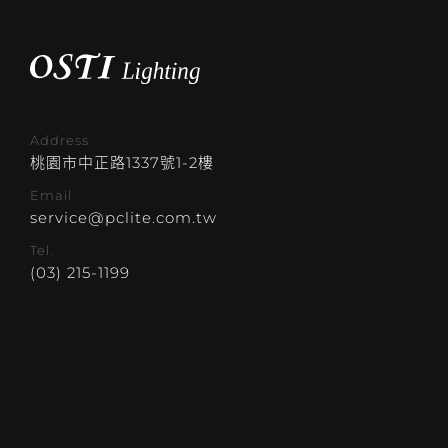
Address
桃園市中正路1337號1-2樓
Email
service@pclite.com.tw
Tel.
(03) 215-1199