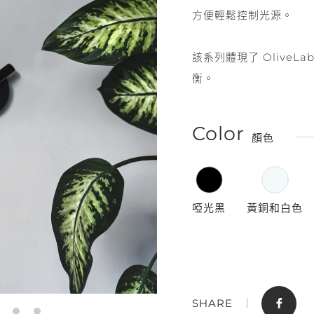
方便輕鬆控制光源。
該系列體現了 Olive
衡。
Color
顏色
門市據點
聯絡我們
啞光黑
黃銅和白色
SHARE