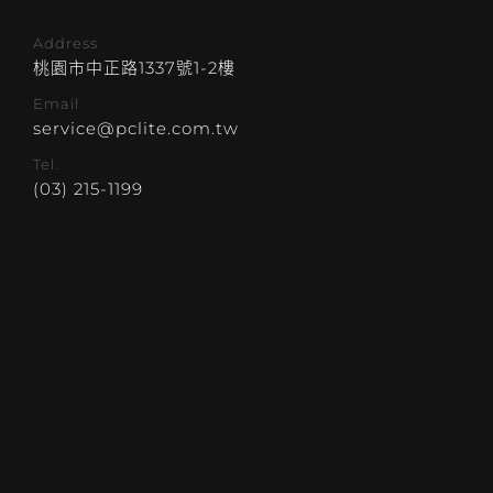
Address
桃園市中正路1337號1-2樓
Email
service@pclite.com.tw
Tel.
(03) 215-1199