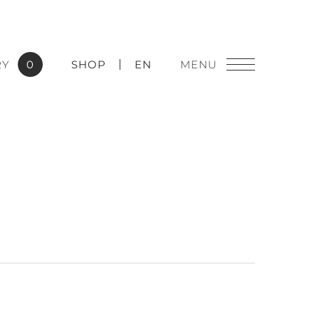
RY
0
SHOP
EN
燈飾精品
實績應用