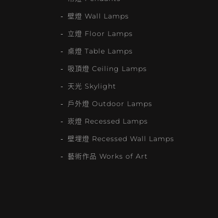
壁燈 Wall Lamps
立燈 Floor Lamps
桌燈 Table Lamps
吸頂燈 Ceiling Lamps
天光 Skylight
戶外燈 Outdoor Lamps
崁燈 Recessed Lamps
壁埋燈 Recessed Wall Lamps
藝術作品 Works of Art