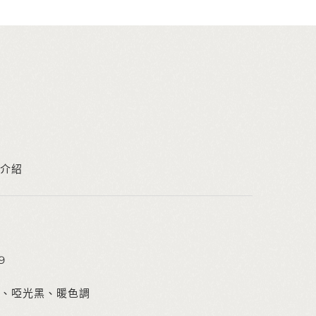
介紹
9
、啞光黑、暖色調