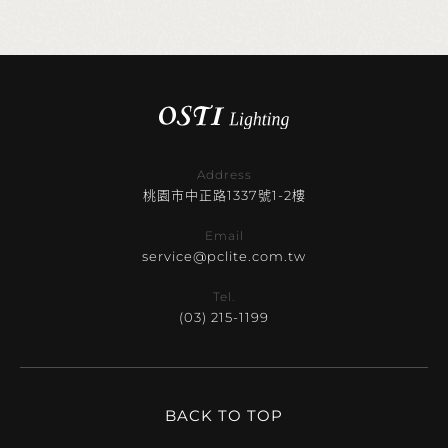
Address
桃園市中正路1337號1-2樓
Email
service@pclite.com.tw
Tel.
(03) 215-1199
BACK TO TOP