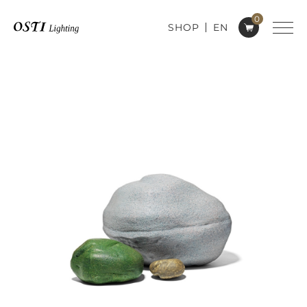
0
SHOP
EN