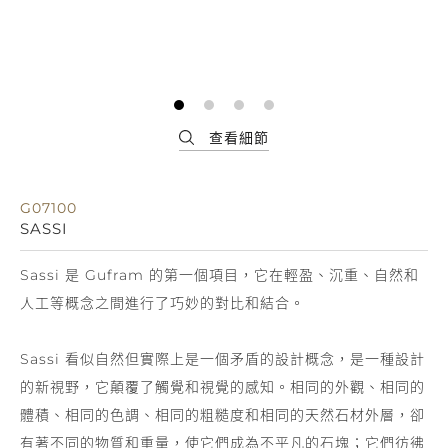
G07100
SASSI
Sassi 是 Gufram 的第一個項目，它在輕盈、沉重、自然和
人工等概念之間進行了巧妙的對比和結合。
Sassi 看似自然但實際上是一個矛盾的設計概念，是一種設計
的新視野，它顛覆了觸覺和視覺的感知。相同的外觀、相同的
體積、相同的色調、相同的粗糙度和相同的天然石材外層，卻
有著不同的物質和重量，使它們成為不平凡的石塊；它們彷彿