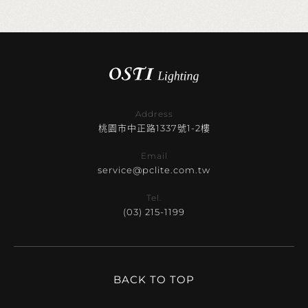
Address
桃園市中正路1337號1-2樓
Email
service@pclite.com.tw
Tel.
(03) 215-1199
BACK TO TOP