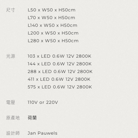
尺寸
L50 x W50 x H50cm
L70 x W50 x H50cm
L140 x W50 x H50cm
L200 x W50 x H50cm
L280 x W50 x H50cm
光源
103 x LED 0.6W 12V 2800K
144 x LED 0.6W 12V 2800K
288 x LED 0.6W 12V 2800K
411 x LED 0.6W 12V 2800K
575 x LED 0.6W 12V 2800K
電壓
110V or 220V
原產地
荷蘭
設計師
Jan Pauwels