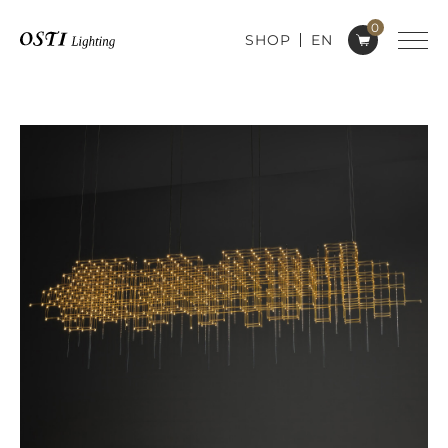
0
SHOP
EN